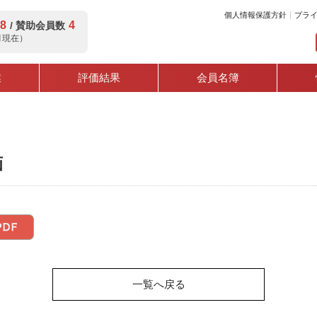
個人情報保護方針
プラ
8
4
/ 賛助会員数
8月現在）
業
評価結果
会員名簿
画
一覧へ戻る