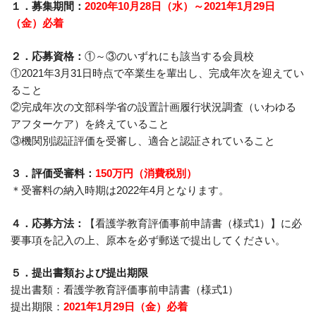
１．募集期間：
2020年10月28日（水）～2021年1月29日
（金）必着
２．応募資格：
①～③のいずれにも該当する会員校
①2021年3月31日時点で卒業生を輩出し、完成年次を迎えてい
ること
②完成年次の文部科学省の設置計画履行状況調査（いわゆる
アフターケア）を終えていること
③機関別認証評価を受審し、適合と認証されていること
３．評価受審料：
150万円（消費税別）
＊受審料の納入時期は2022年4月となります。
４．応募方法：
【看護学教育評価事前申請書（様式1）】に必
要事項を記入の上、原本を必ず郵送で提出してください。
５．提出書類および提出期限
提出書類：看護学教育評価事前申請書（様式1）
提出期限：
2021年1月29日（金）必着