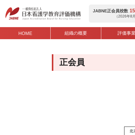
15
JABNE正会員校数
（2026年
組織の概要
評価事
HOME
正会員