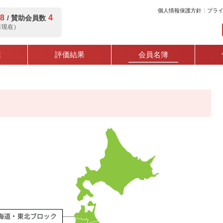
個人情報保護方針
プラ
8
4
/ 賛助会員数
8月現在）
業
評価結果
会員名簿